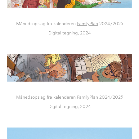
Månedsopslag fra kalenderen
FamilyPlan
2024/2025
Digital tegning, 2024
Månedsopslag fra kalenderen
FamilyPlan
2024/2025
Digital tegning, 2024